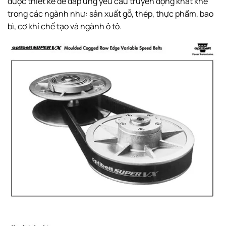
được thiết kế để đáp ứng yêu cầu truyền động khắt khe
trong các ngành như: sản xuất gỗ, thép, thực phẩm, bao
bì, cơ khí chế tạo và ngành ô tô.