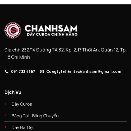
Địa chỉ: 232/14 Đường TA 32, Kp. 2, P. Thới An, Quận 12, Tp.
Hồ Chí Minh
091 733 6167
Congtytnhhmtvchanhsam@gmail.com
Dịch Vụ
Dây Curoa
Băng Tải - Băng Chuyền
Dây Đai Dẹt