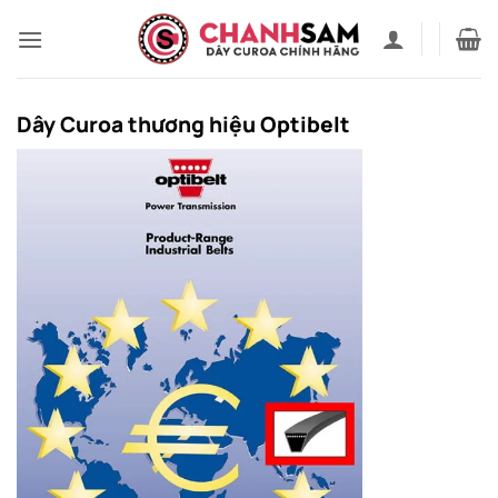
Bỏ
qua
nội
dung
Dây Curoa thương hiệu
Optibelt