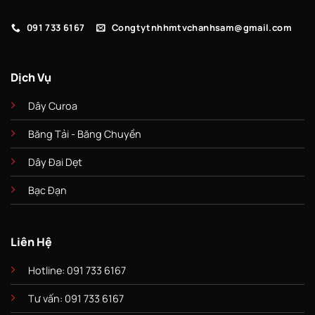
091 733 6167
Congtytnhhmtvchanhsam@gmail.com
Dịch Vụ
Dây Curoa
Băng Tải - Băng Chuyền
Dây Đai Dẹt
Bạc Đạn
Liên Hệ
Hotline: 091 733 6167
Tư vấn: 091 733 6167