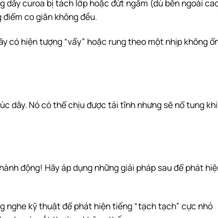
ong dây curoa bị tách lớp hoặc đứt ngầm (dù bên ngoài ca
 điểm co giãn không đều.
dây có hiện tượng “vẩy” hoặc rung theo một nhịp không ổ
úc dây. Nó có thể chịu được tải tĩnh nhưng sẽ nổ tung khi
hành động! Hãy áp dụng những giải pháp sau để phát hiệ
ng nghe kỹ thuật để phát hiện tiếng “tạch tạch” cực nhỏ