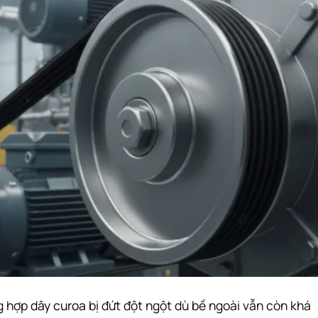
ng hợp
dây curoa
bị đứt đột ngột dù bề ngoài vẫn còn khá