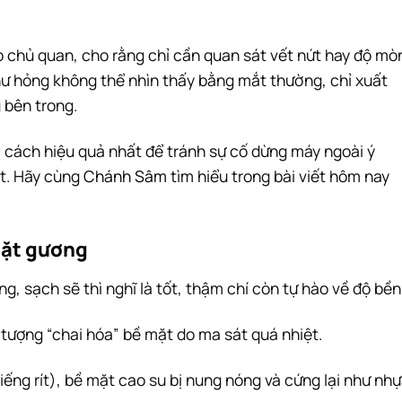
p chủ quan, cho rằng chỉ cần quan sát vết nứt hay độ mò
 hư hỏng không thể nhìn thấy bằng mắt thường, chỉ xuất
 bên trong.
 cách hiệu quả nhất để tránh sự cố dừng máy ngoài ý
ất. Hãy cùng
Chánh Sâm
tìm hiểu trong bài viết hôm nay
 mặt gương
g, sạch sẽ thì nghĩ là tốt, thậm chí còn tự hào về độ bền
 tượng “chai hóa” bề mặt do ma sát quá nhiệt.
tiếng rít), bề mặt cao su bị nung nóng và cứng lại như nh