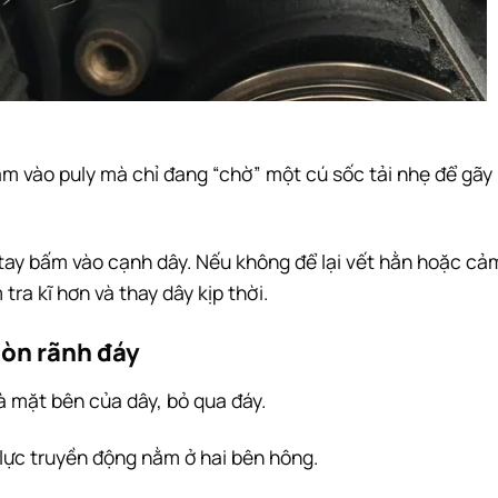
m vào puly mà chỉ đang “chờ” một cú sốc tải nhẹ để gãy
tay bấm vào cạnh dây. Nếu không để lại vết hằn hoặc cả
tra kĩ hơn và thay dây kịp thời.
mòn rãnh đáy
à mặt bên của dây, bỏ qua đáy.
 lực truyền động nằm ở hai bên hông.