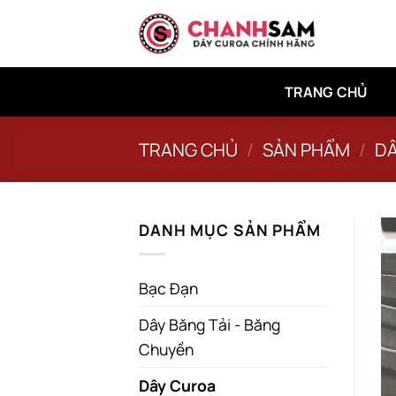
Bỏ
qua
nội
dung
TRANG CHỦ
TRANG CHỦ
/
SẢN PHẨM
/
D
DANH MỤC SẢN PHẨM
Bạc Đạn
Dây Băng Tải - Băng
Chuyền
Dây Curoa