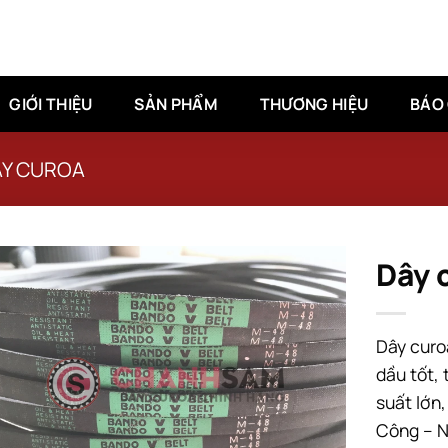
GIỚI THIỆU
SẢN PHẨM
THƯƠNG HIỆU
BÁO 
ÂY CUROA
Dây 
Dây curo
dầu tốt, 
suất lớn
Công – N