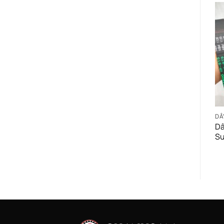
DÂ
Dâ
S