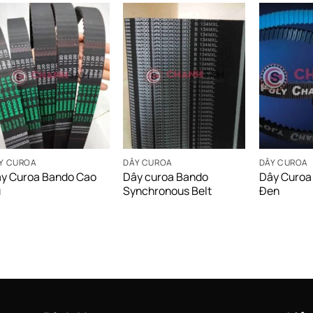
Y CUROA
DÂY CUROA
DÂY CUROA
y Curoa Bando Cao
Dây curoa Bando
Dây Curoa
u
Synchronous Belt
Đen