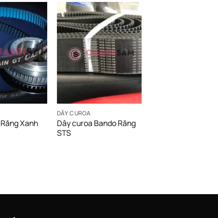
DÂY CUROA
DÂY CUROA
 Răng Xanh
Dây curoa Bando Răng
Dây curoa Bando 
STS