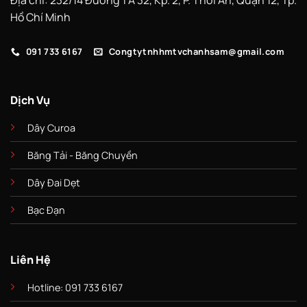
Địa chỉ: 232/14 Đường TA 32, Kp. 2, P. Thới An, Quận 12, Tp.
Hồ Chí Minh
091 733 6167
Congtytnhhmtvchanhsam@gmail.com
Dịch Vụ
Dây Curoa
Băng Tải - Băng Chuyền
Dây Đai Dẹt
Bạc Đạn
Liên Hệ
Hotline: 091 733 6167