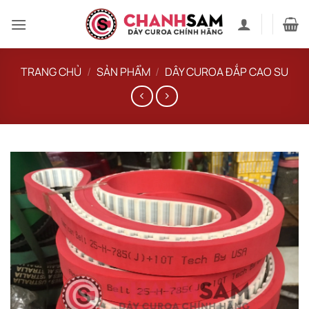
Bỏ
qua
nội
dung
TRANG CHỦ
/
SẢN PHẨM
/
DÂY CUROA ĐẮP CAO SU