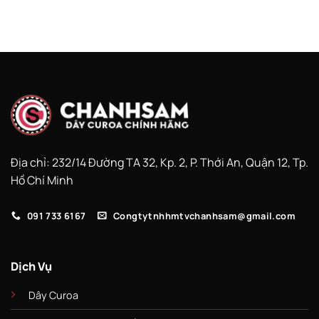
Địa chỉ: 232/14 Đường TA 32, Kp. 2, P. Thới An, Quận 12, Tp.
Hồ Chí Minh
091 733 6167
Congtytnhhmtvchanhsam@gmail.com
Dịch Vụ
Dây Curoa