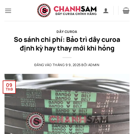
Bỏ
qua
nội
dung
DÂY CUROA
So sánh chi phí: Bảo trì dây curoa
định kỳ hay thay mới khi hỏng
ĐĂNG VÀO
THÁNG 9 9, 2025
BỞI
ADMIN
09
Th9